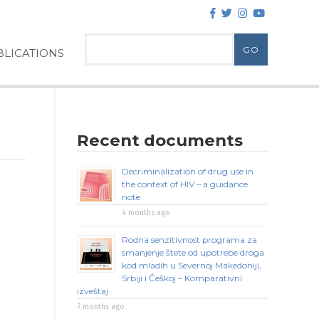
LICATIONS
Recent documents
Decriminalization of drug use in
the context of HIV – a guidance
note
4 months ago
Rodna senzitivnost programa za
smanjenje štete od upotrebe droga
kod mladih u Severnoj Makedoniji,
Srbiji i Češkoj – Komparativni
izveštaj
7 months ago