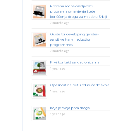
Procena rodne osetljivosti
programa smanjenja štete
korišćenja droga za mlade u Srbiji
7 months ago
Guide for developing gender-
sensitive harm reduction
programmes
7 months ago
Prvi kontakt sa kladionicama
1 year ago
Opasnost na putu od kuće do škole
1 year ago
Koja je tvoja prva droga
1 year ago