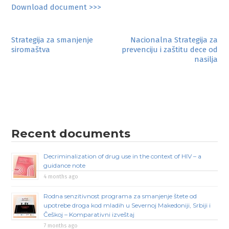
Download document >>>
Post
Strategija za smanjenje
Nacionalna Strategija za
siromaštva
prevenciju i zaštitu dece od
navigation
nasilja
Recent documents
Decriminalization of drug use in the context of HIV – a
guidance note
4 months ago
Rodna senzitivnost programa za smanjenje štete od
upotrebe droga kod mladih u Severnoj Makedoniji, Srbiji i
Češkoj – Komparativni izveštaj
7 months ago