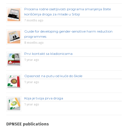
Procena rodne osetljivosti programa smanjenja štete
korišćenja droga za mlade u Srbiji
7 months ago
Guide for developing gender-sensitive harm reduction
programmes
8 months ago
Prvi kontakt sa kladionicama
1 year ago
Opasnost na putu od kuće do škole
1 year ago
Koja je tvoja prva droga
1 year ago
DPNSEE publications