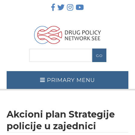
Skip
to
content
PRIMARY MENU
Akcioni plan Strategije
policije u zajednici