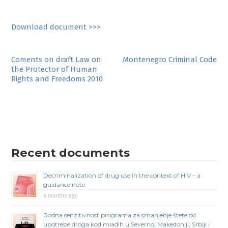
Download document >>>
Post
Coments on draft Law on
Montenegro Criminal Code
the Protector of Human
navigation
Rights and Freedoms 2010
Recent documents
Decriminalization of drug use in the context of HIV – a
guidance note
4 months ago
Rodna senzitivnost programa za smanjenje štete od
upotrebe droga kod mladih u Severnoj Makedoniji, Srbiji i