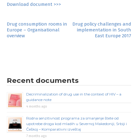
Download document >>>
Post
Drug consumption rooms in
Drug policy challenges and
Europe – Organisational
implementation in South
navigation
overview
East Europe 2017
Recent documents
Decriminalization of drug use in the context of HIV – a
guidance note
4 months ago
Rodna senzitivnost programa za smanjenje štete od
upotrebe droga kod mladih u Severnoj Makedoniji, Srbiji i
Češkoj – Komparativni izveštaj
7 months ago