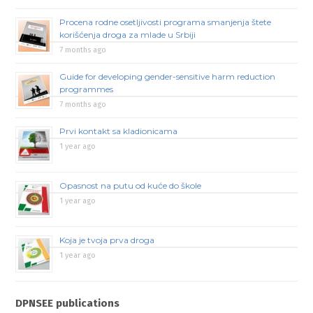
Procena rodne osetljivosti programa smanjenja štete
korišćenja droga za mlade u Srbiji
7 months ago
Guide for developing gender-sensitive harm reduction
programmes
7 months ago
Prvi kontakt sa kladionicama
1 year ago
Opasnost na putu od kuće do škole
1 year ago
Koja je tvoja prva droga
1 year ago
DPNSEE publications