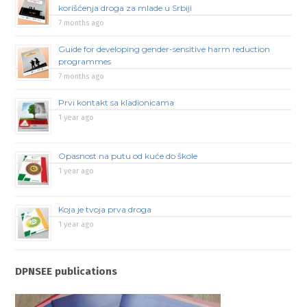
korišćenja droga za mlade u Srbiji
7 months ago
Guide for developing gender-sensitive harm reduction
programmes
7 months ago
Prvi kontakt sa kladionicama
1 year ago
Opasnost na putu od kuće do škole
1 year ago
Koja je tvoja prva droga
1 year ago
DPNSEE publications