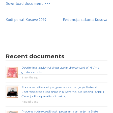
Download document >>>
Post
Kodi penal Kosove 2019
Evidencija zakona Kosova
navigation
Recent documents
Decriminalization of drug use in the context of HIV – a
guidance note
4 months ago
Rodna senzitivnost programa za smanjenje štete od
upotrebe droga kod mladih u Severnoj Makedoniji, Srbiji i
Češkoj – Komparativni izveštaj
7 months ago
Procena rodne osetljivosti programa smanjenja štete