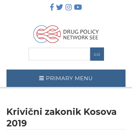
Skip
to
content
PRIMARY MENU
Krivični zakonik Kosova
2019