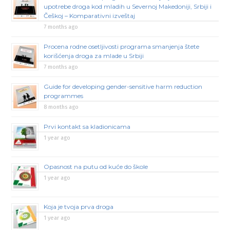
upotrebe droga kod mladih u Severnoj Makedoniji, Srbiji i
Češkoj – Komparativni izveštaj
7 months ago
Procena rodne osetljivosti programa smanjenja štete
korišćenja droga za mlade u Srbiji
7 months ago
Guide for developing gender-sensitive harm reduction
programmes
8 months ago
Prvi kontakt sa kladionicama
1 year ago
Opasnost na putu od kuće do škole
1 year ago
Koja je tvoja prva droga
1 year ago