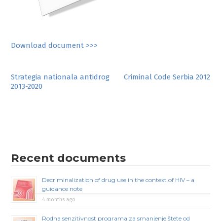
Download document >>>
Post
Strategia nationala antidrog
Criminal Code Serbia 2012
2013-2020
navigation
Recent documents
Decriminalization of drug use in the context of HIV – a
guidance note
4 months ago
Rodna senzitivnost programa za smanjenje štete od