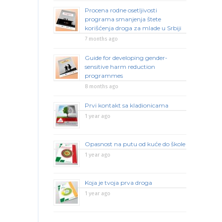
Procena rodne osetljivosti
programa smanjenja štete
korišćenja droga za mlade u Srbiji
7 months ago
Guide for developing gender-
sensitive harm reduction
programmes
8 months ago
Prvi kontakt sa kladionicama
1 year ago
Opasnost na putu od kuće do škole
1 year ago
Koja je tvoja prva droga
1 year ago