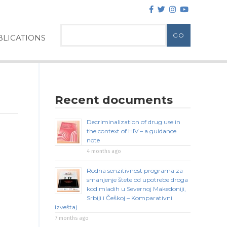
LICATIONS
Recent documents
Decriminalization of drug use in
the context of HIV – a guidance
note
4 months ago
Rodna senzitivnost programa za
smanjenje štete od upotrebe droga
kod mladih u Severnoj Makedoniji,
Srbiji i Češkoj – Komparativni
izveštaj
7 months ago