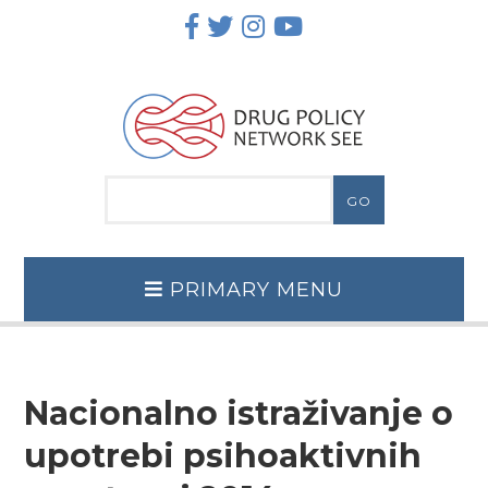
Skip
to
content
PRIMARY MENU
Nacionalno istraživanje o
upotrebi psihoaktivnih