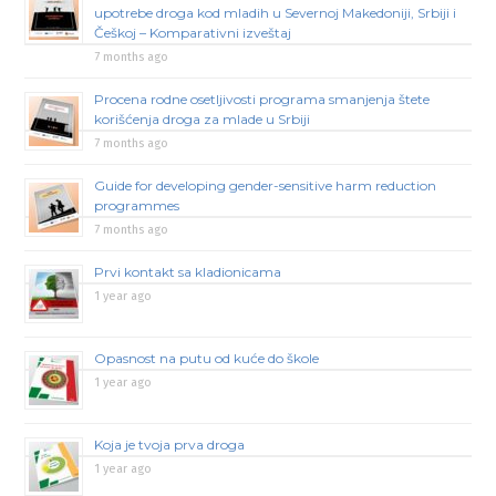
upotrebe droga kod mladih u Severnoj Makedoniji, Srbiji i
Češkoj – Komparativni izveštaj
7 months ago
Procena rodne osetljivosti programa smanjenja štete
korišćenja droga za mlade u Srbiji
7 months ago
Guide for developing gender-sensitive harm reduction
programmes
7 months ago
Prvi kontakt sa kladionicama
1 year ago
Opasnost na putu od kuće do škole
1 year ago
Koja je tvoja prva droga
1 year ago