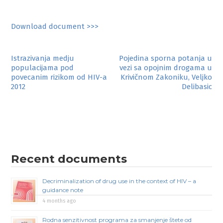
Download document >>>
Post
Istrazivanja medju
Pojedina sporna potanja u
populacijama pod
vezi sa opojnim drogama u
navigation
povecanim rizikom od HIV-a
Krivičnom Zakoniku, Veljko
2012
Delibasic
Recent documents
Decriminalization of drug use in the context of HIV – a
guidance note
4 months ago
Rodna senzitivnost programa za smanjenje štete od