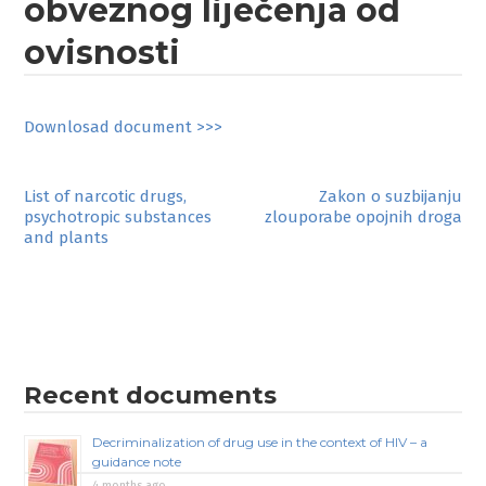
obveznog liječenja od
ovisnosti
Downlosad document >>>
Post
List of narcotic drugs,
Zakon o suzbijanju
psychotropic substances
zlouporabe opojnih droga
navigation
and plants
Recent documents
Decriminalization of drug use in the context of HIV – a
guidance note
4 months ago