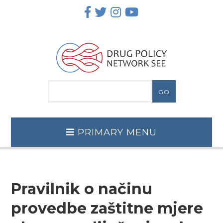
Skip
to
content
PRIMARY MENU
Pravilnik o načinu
provedbe zaštitne mjere