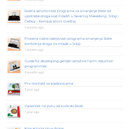
Rodna senzitivnost programa za smanjenje štete od
upotrebe droga kod mladih u Severnoj Makedoniji, Srbiji i
Češkoj – Komparativni izveštaj
7 months ago
Procena rodne osetljivosti programa smanjenja štete
korišćenja droga za mlade u Srbiji
7 months ago
Guide for developing gender-sensitive harm reduction
programmes
8 months ago
Prvi kontakt sa kladionicama
1 year ago
Opasnost na putu od kuće do škole
1 year ago
Koja je tvoja prva droga