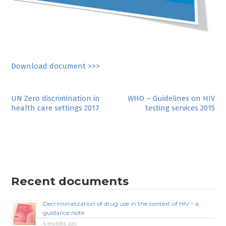
Download document >>>
Post
UN Zero discrimination in
WHO – Guidelines on HIV
health care settings 2017
testing services 2015
navigation
Recent documents
Decriminalization of drug use in the context of HIV – a
guidance note
4 months ago