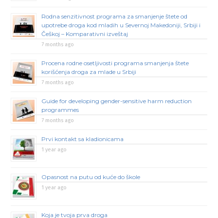
Rodna senzitivnost programa za smanjenje štete od
upotrebe droga kod mladih u Severnoj Makedoniji, Srbiji i
Češkoj – Komparativni izveštaj
7 months ago
Procena rodne osetljivosti programa smanjenja štete
korišćenja droga za mlade u Srbiji
7 months ago
Guide for developing gender-sensitive harm reduction
programmes
7 months ago
Prvi kontakt sa kladionicama
1 year ago
Opasnost na putu od kuće do škole
1 year ago
Koja je tvoja prva droga