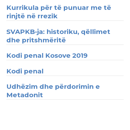
Kurrikula për të punuar me të
rinjtë në rrezik
SVAPKB-ja: historiku, qëllimet
dhe pritshmëritë
Kodi penal Kosove 2019
Kodi penal
Udhëzim dhe përdorimin e
Metadonit