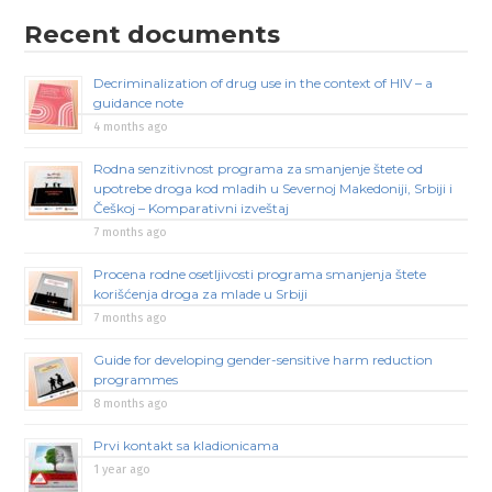
Recent documents
Decriminalization of drug use in the context of HIV – a
guidance note
4 months ago
Rodna senzitivnost programa za smanjenje štete od
upotrebe droga kod mladih u Severnoj Makedoniji, Srbiji i
Češkoj – Komparativni izveštaj
7 months ago
Procena rodne osetljivosti programa smanjenja štete
korišćenja droga za mlade u Srbiji
7 months ago
Guide for developing gender-sensitive harm reduction
programmes
8 months ago
Prvi kontakt sa kladionicama
1 year ago