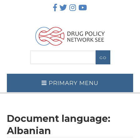
Skip
to
content
PRIMARY MENU
Document language:
Albanian