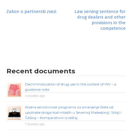
Post
Zakon o partnerski zvezi
Law serving sentence for
drug dealers and other
navigation
provisions in the
competence
Recent documents
Decriminalization of drug use in the context of HIV – a
guidance note
4 months ago
Rodna senzitivnost programa za smanjenje štete od
upotrebe droga kod mladih u Severnoj Makedoniji, Srbiji i
Češkoj – Komparativni izveštaj
7 months ago