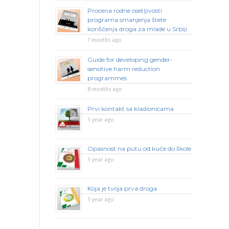
Procena rodne osetljivosti
programa smanjenja štete
korišćenja droga za mlade u Srbiji
7 months ago
Guide for developing gender-
sensitive harm reduction
programmes
8 months ago
Prvi kontakt sa kladionicama
1 year ago
Opasnost na putu od kuće do škole
1 year ago
Koja je tvoja prva droga
1 year ago