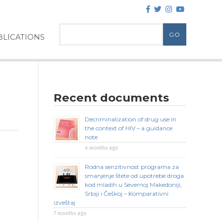
LICATIONS
Recent documents
Decriminalization of drug use in
the context of HIV – a guidance
note
4 months ago
Rodna senzitivnost programa za
smanjenje štete od upotrebe droga
kod mladih u Severnoj Makedoniji,
Srbiji i Češkoj – Komparativni
izveštaj
7 months ago