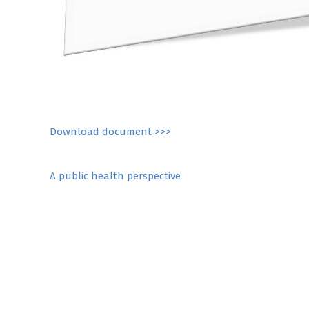
Download document >>>
Post
A public health perspective
navigation