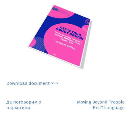
Download document >>>
Post
Да поговорим о
Moving Beyond “People
наркотици
First” Language
navigation