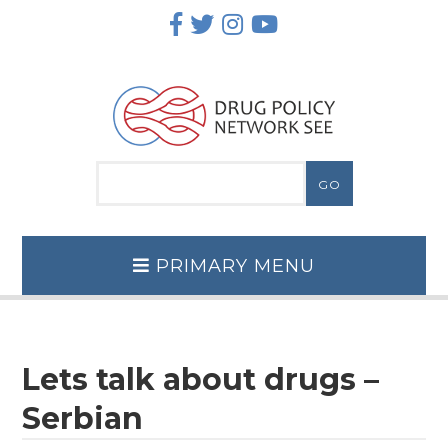
Skip
to
content
PRIMARY MENU
Lets talk about drugs –
Serbian