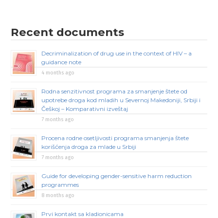
Recent documents
Decriminalization of drug use in the context of HIV – a
guidance note
4 months ago
Rodna senzitivnost programa za smanjenje štete od
upotrebe droga kod mladih u Severnoj Makedoniji, Srbiji i
Češkoj – Komparativni izveštaj
7 months ago
Procena rodne osetljivosti programa smanjenja štete
korišćenja droga za mlade u Srbiji
7 months ago
Guide for developing gender-sensitive harm reduction
programmes
8 months ago
Prvi kontakt sa kladionicama