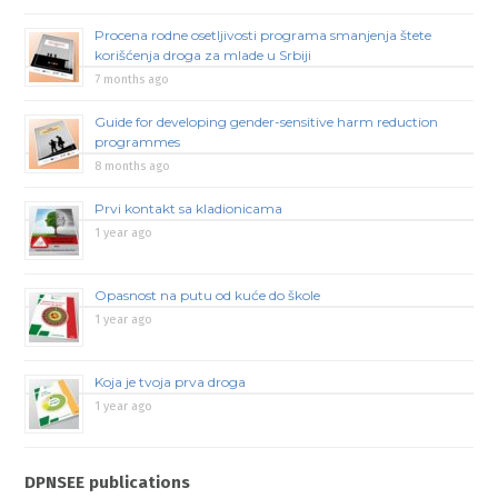
Procena rodne osetljivosti programa smanjenja štete
korišćenja droga za mlade u Srbiji
7 months ago
Guide for developing gender-sensitive harm reduction
programmes
8 months ago
Prvi kontakt sa kladionicama
1 year ago
Opasnost na putu od kuće do škole
1 year ago
Koja je tvoja prva droga
1 year ago
DPNSEE publications