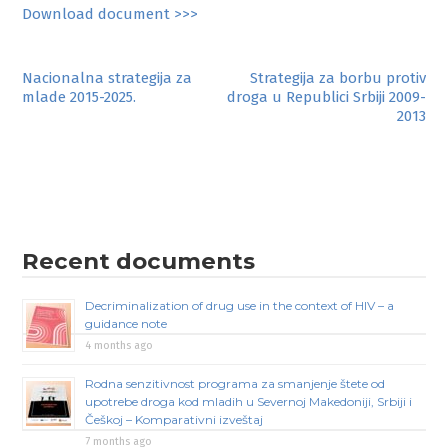
Download document >>>
Post
Nacionalna strategija za
Strategija za borbu protiv
mlade 2015-2025.
droga u Republici Srbiji 2009-
navigation
2013
Recent documents
Decriminalization of drug use in the context of HIV – a
guidance note
4 months ago
Rodna senzitivnost programa za smanjenje štete od
upotrebe droga kod mladih u Severnoj Makedoniji, Srbiji i
Češkoj – Komparativni izveštaj
7 months ago