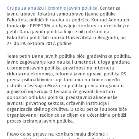
Grupa za analizu i kreiranje javnih politika
, Centar za
javnu upravu, lokalnu samoupravu i javne politike
Fakulteta političkih nauka uz podršku Konrad Adenauer
fondacije i PERFORM-a objavljuju konkurs za učesnike/ce
petih Dana javnih politika koji će biti održani na
Fakultetu političkih nauka Univerziteta u Beogradu, od
27. do 29. oktobra 2017. godine.
Teme petih Dana javnih politika biće: građevinska politika,
javno zagovaranje kao nauka i umetnost, uloga građana
u promeni javnih politika, privatnost na internetu,
cirkularna ekonomija, reforma javne uprave, politika RS
prema psihoaktivnim supstancama na kome između
ostalih učestvuje i Mreža za politike prema drogama u
jugoistočnoj Evropi. O temama će govoriti kreatori i
donosioci odluka i politika, predstavnici akademske
javnosti, privatnog sektora, drža
vnih institucija i
organizacija civilnog društva. U toku petka i subote biće
organizovane i radionice sa ciljem da učesnicima približi
proces kreiranja javnih politika.
Pravo da se prijave na konkurs imaju diplomci i