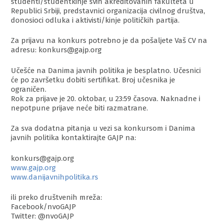
studenti/studentkinje svih akreditovanih fakulteta u
Republici Srbiji, predstavnici organizacija civilnog društva,
donosioci odluka i aktivisti/kinje političkih partija.
Za prijavu na konkurs potrebno je da pošaljete Vaš CV na
adresu: konkurs@gajp.org
Učešće na Danima javnih politika je besplatno. Učesnici
će po završetku dobiti sertifikat. Broj učesnika je
ograničen.
Rok za prijave je 20. oktobar, u 23:59 časova. Naknadne i
nepotpune prijave neće biti razmatrane.
Za sva dodatna pitanja u vezi sa konkursom i Danima
javnih politika kontaktirajte GAJP na:
konkurs@gajp.org
www.gajp.org
www.danijavnihpolitika.rs
ili preko društvenih mreža:
Facebook/nvoGAJP
Twitter: @nvoGAJP