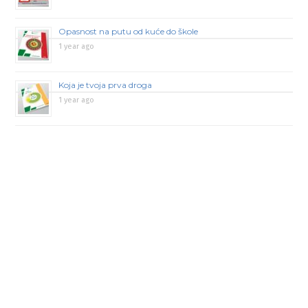
Opasnost na putu od kuće do škole
1 year ago
Koja je tvoja prva droga
1 year ago