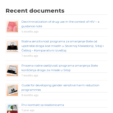
Recent documents
Decriminalization of drug use in the context of HIV – a
guidance note
4 months ago
Rodna senzitivnost programa za smanjenje štete od
upotrebe droga kod mladih u Severnoj Makedoniji, Srbiji i
Češkoj – Komparativni izveštaj
7 months ago
Procena rodne osetljivosti programa smanjenja štete
korišćenja droga za mlade u Srbiji
7 months ago
Guide for developing gender-sensitive harm reduction
programmes
8 months ago
Prvi kontakt sa kladionicama
1 year ago