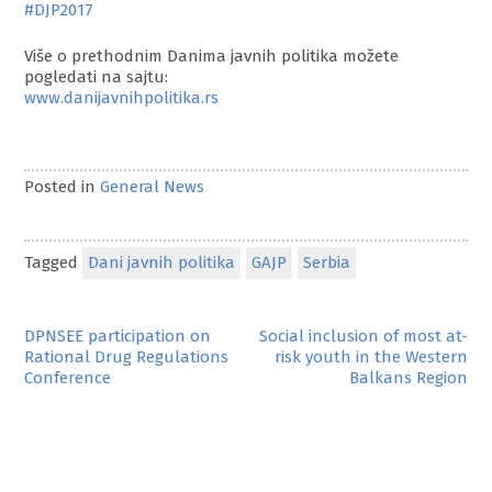
#DJP2017
Više o prethodnim Danima javnih politika možete
pogledati na sajtu:
www.danijavnihpolitika.rs
Posted in
General News
Tagged
Dani javnih politika
GAJP
Serbia
Post
DPNSEE participation on
Social inclusion of most at-
Rational Drug Regulations
risk youth in the Western
navigation
Conference
Balkans Region