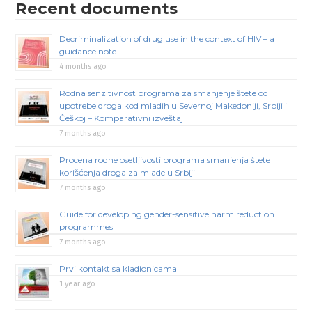
Recent documents
Decriminalization of drug use in the context of HIV – a
guidance note
4 months ago
Rodna senzitivnost programa za smanjenje štete od
upotrebe droga kod mladih u Severnoj Makedoniji, Srbiji i
Češkoj – Komparativni izveštaj
7 months ago
Procena rodne osetljivosti programa smanjenja štete
korišćenja droga za mlade u Srbiji
7 months ago
Guide for developing gender-sensitive harm reduction
programmes
7 months ago
Prvi kontakt sa kladionicama
1 year ago