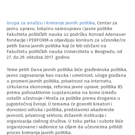
Grupa za analizu i kreiranje javnih politika
, Centar za
javnu upravu, lokalnu samoupravu i javne politike
Fakulteta političkih nauka uz podršku Konrad Adenauer
fondacije i PERFORM-a objavljuju konkurs za učesnike/ce
petih Dana javnih politika koji će biti održani na
Fakultetu političkih nauka Univerziteta u Beogradu, od
27. do 29. oktobra 2017. godine.
Teme petih Dana javnih politika biće: građevinska politika,
javno zagovaranje kao nauka i umetnost, uloga građana
u promeni javnih politika, privatnost na internetu,
cirkularna ekonomija, reforma javne uprave, politika RS
prema psihoaktivnim supstancama na kome između
ostalih učestvuje i Mreža za politike prema drogama u
jugoistočnoj Evropi. O temama će govoriti kreatori i
donosioci odluka i politika, predstavnici akademske
javnosti, privatnog sektora, drža
vnih institucija i
organizacija civilnog društva. U toku petka i subote biće
organizovane i radionice sa ciljem da učesnicima približi
proces kreiranja javnih politika.