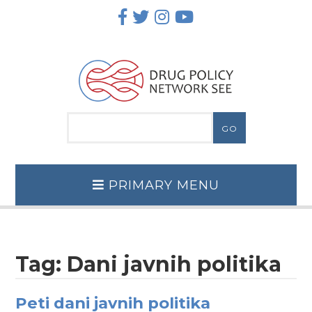
Skip
to
content
PRIMARY MENU
Tag:
Dani javnih politika
Peti dani javnih politika