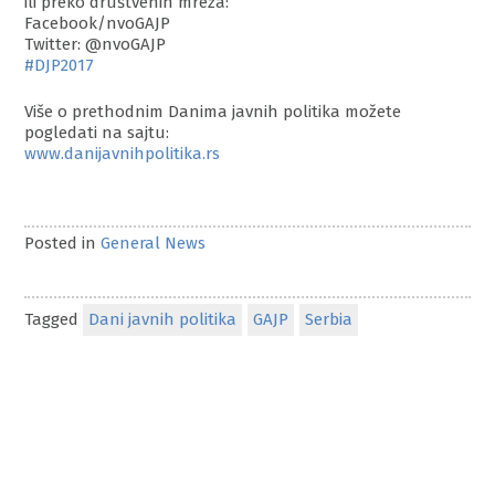
ili preko društvenih mreža:
Facebook/nvoGAJP
Twitter: @nvoGAJP
#DJP2017
Više o prethodnim Danima javnih politika možete
pogledati na sajtu:
www.danijavnihpolitika.rs
Posted in
General News
Tagged
Dani javnih politika
GAJP
Serbia