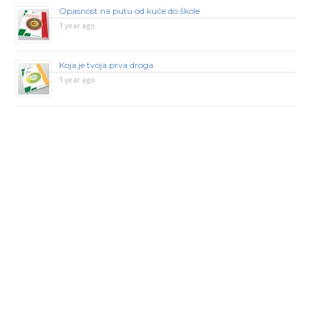
Opasnost na putu od kuće do škole
1 year ago
Koja je tvoja prva droga
1 year ago