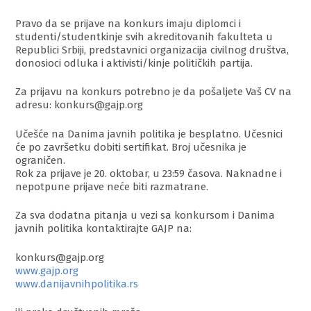
Pravo da se prijave na konkurs imaju diplomci i
studenti/studentkinje svih akreditovanih fakulteta u
Republici Srbiji, predstavnici organizacija civilnog društva,
donosioci odluka i aktivisti/kinje političkih partija.
Za prijavu na konkurs potrebno je da pošaljete Vaš CV na
adresu: konkurs@gajp.org
Učešće na Danima javnih politika je besplatno. Učesnici
će po završetku dobiti sertifikat. Broj učesnika je
ograničen.
Rok za prijave je 20. oktobar, u 23:59 časova. Naknadne i
nepotpune prijave neće biti razmatrane.
Za sva dodatna pitanja u vezi sa konkursom i Danima
javnih politika kontaktirajte GAJP na:
konkurs@gajp.org
www.gajp.org
www.danijavnihpolitika.rs